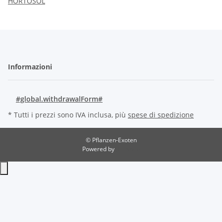
HORTOSOL
Informazioni
#global.withdrawalForm#
* Tutti i prezzi sono IVA inclusa, più
spese di spedizione
© Pflanzen-Exoten
Powered by
JTL-Shop