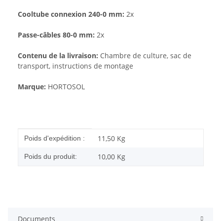
Cooltube connexion 240-0 mm:
2x
Passe-câbles 80-0 mm:
2x
Contenu de la livraison:
Chambre de culture, sac de
transport, instructions de montage
Marque:
HORTOSOL
#productDetails.itemInformation#
#productDetails.itemValue#
11,50 Kg
Poids d'expédition :
10,00
Kg
Poids du produit:
Documents