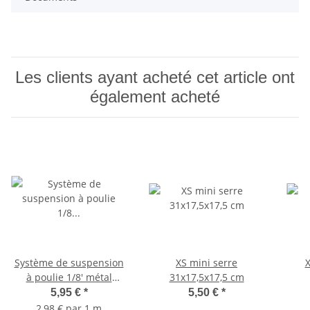
Les clients ayant acheté cet article ont
également acheté
Système de suspension
XS mini serre
X
à poulie 1/8' métal
31x17,5x17,5 cm
mousqueton 68kg 2m
5,95 €
*
5,50 €
*
2,98 € par 1 m